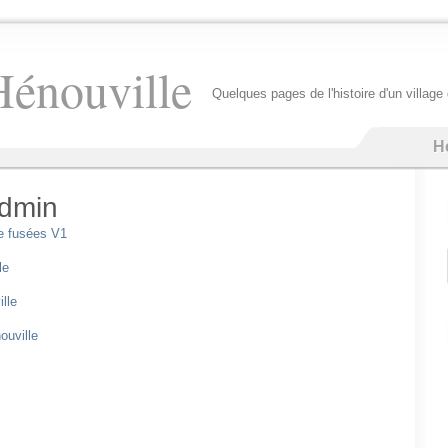
Hénouville
Quelques pages de l'histoire d'un villag
H
dmin
e fusées V1
le
lle
uville