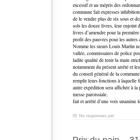
excessif et au mépris des ordonnan
commune fait expresses inhibitions
de le vendre plus de six sous et demi
sols les douze livres, leur enjoint
livres d’amendre pour la première 
profit des pauvres pour les autres 
Nomme les sieurs Louis Martin nota
vallée, commissaires de police pou
ladite qualité de tenir la main str
notamment du présent arrêté et les
du conseil général de la commune 
remplir leurs fonctions à laquelle 
autre expédition sera affichée à la
messe paroissiale.
fait et arrêté d’une voix unanime l
No responses yet
Prix du pain – 31